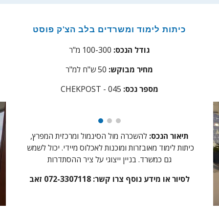
כיתות לימוד ומשרדים בלב הצ'ק פוסט
גודל הנכס:
0-300 מ"ר
0
1
מחיר מבוקש:
0
5
ש"ח למ"ר
מספר נכס:
45
- 0
CHEKPOST
תיאור הנכס:
להשכרה
מול הסינמול ומרכזית המפרץ,
כיתות לימוד מאובזרות ומוכנות לאכלוס מיידי. יכול לשמש
גם כמשרד. בניין ייצוגי על ציר ההסתדרות
לסיור או מידע נוסף צרו קשר:
072-3307118 זאב