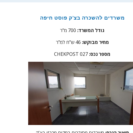
משרדים להשכרה בצ'ק פוסט חיפה
גודל המשרד:
700 מ"ר
מחיר מבוקש:
46 ש"ח למ"ר
מספר נכס:
27
0
CHEKPOST
תיאור הנכס:
משרדים מסודרים במקום מרכזי בצ'ק