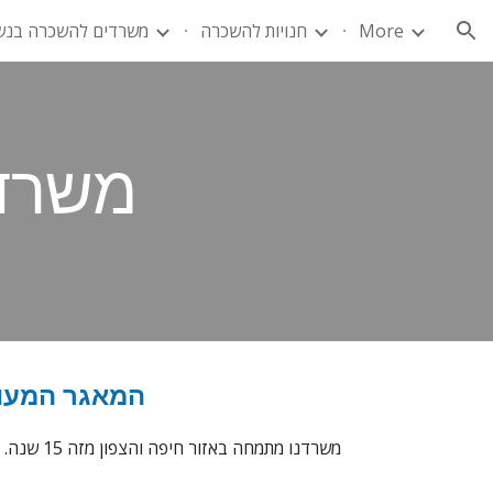
More
חנויות להשכרה
משרדים להשכרה בנש
ion
משרדי
המאגר המעוד
משרדנו מתמחה באזור חיפה והצפון מזה 15 שנה. נשמח לספק לכם אקסל השוואת משרדים זמינים להשכרה בצ'ק פוסט או בכל אזור אחר על בסיס אפיון המשרד הנחוץ לכם.