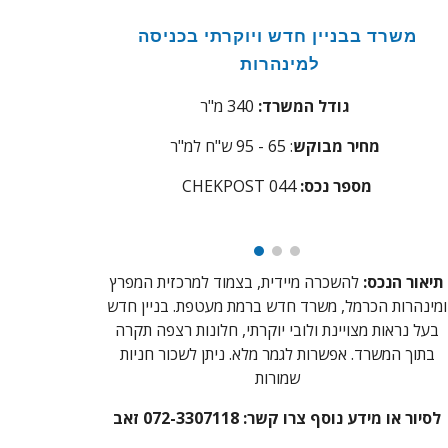
משרד בבניין חדש ויוקרתי בכניסה
למינהרות
מ"ר
גודל המשרד:
340
מחיר מבוקש
:
65 - 95
ש"ח למ"ר
מספר נכס:
44
0
CHEKPOST
תיאור הנכס:
להשכרה
מיידית, בצמוד למרכזית המפרץ
ומינהרות הכרמל, משרד חדש ברמת מעטפת. בניין חדש
בעל נראות מצויינת ולובי יוקרתי, חלונות רצפה תקרה
בתוך המשרד. אפשרות לגמר מלא. ניתן לשכור חניות
שמורות
לסיור או מידע נוסף צרו קשר:
072-3307118 זאב