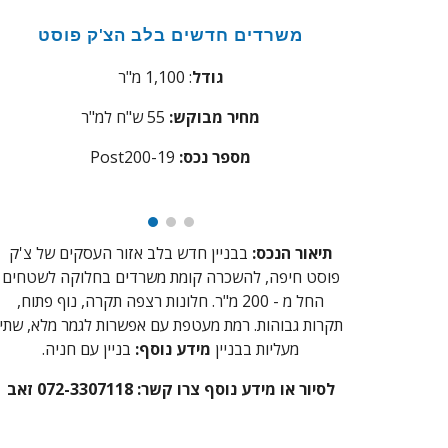
משרדים חדשים
בלב הצ'ק פוסט
גודל
: 1,100 מ"ר
מחיר מבוקש:
5
5
ש"ח למ"ר
:מספר נכס
9
1
Post200-
תיאור הנכס:
בבניין חדש בלב אזור העסקים של צ'ק
פוסט חיפה, להשכרה קומת משרדים
בחלוקה לשטחים
החל מ - 200 מ"ר
. חלונות רצפה תקרה, נוף פתוח,
תקרות גבוהות. רמת מעטפת עם אפשרות לגמר מלא, שתי
מעליות בבניין
מידע נוסף:
בניין עם חניה
.
לסיור או מידע נוסף צרו קשר:
072-3307118 זאב