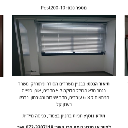
:מספר נכס
Post200-10
תיאור הנכס:
בבניין משרדים מסודר ומתוחזק. משרד
בגמר מלא הכולל חלוקה ל 5 חדרים, אופן ספייס
מ
המתאים ל 6-8 עובדים, חדר ישיבות ומטבחון. נדרש
רענון קל
מידע נוסף:
חניות בחניון בצמוד, כניסה מיידית
לסיור או מידע נוסף צרו קשר: 072-3307118 זאב