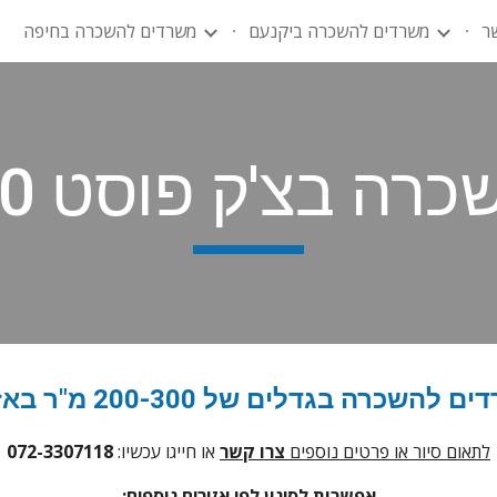
ר
משרדים להשכרה ביקנעם
משרדים להשכרה בחיפה
ip to main content
Skip to navigat
צ'ק פוסט 200-300 מ"ר
ם של 200-300 מ"ר באזור הצ'ק פוסט - חיפה
לתאום סיור או פרטים נוספים
צרו קשר
או חייגו עכשיו:
8
1
072-33071
:אפשרות לסינון לפי אזורים נוספים