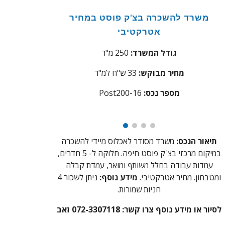
משרד להשכרה
בצ'ק פוסט במחיר
אטרקטיבי
גודל המשרד:
250 מ"ר
מחיר מבוקש:
33
ש"ח למ"ר
:מספר נכס
16
Post200-
תיאור הנכס:
משרד מסודר לאכלוס מיידי להשכרה
ב
מיקום מרכזי ב
צ'ק פוסט חיפה. חלוקה ל- 5 חדרים,
עמדות עבודה בחלל משותף ומואר
, עמדת קבלה
ומטבחון.
מחיר אטרקטיבי.
מידע נוסף:
ניתן לשכור 4
חניות שמורות
.
לסיור או מידע נוסף צרו קשר: 072-3307118 זאב