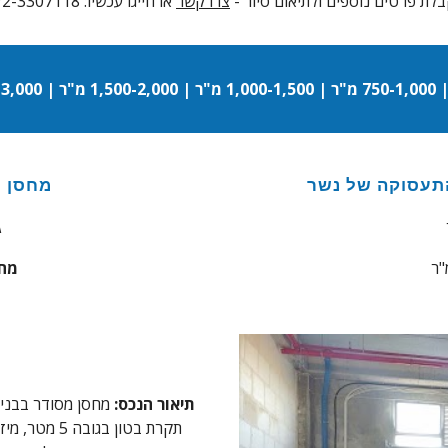
לת פרטים נוספים ולתיאום סיור
-
צרו קשר
או חייגו עכשיו: 072-3307118
תעסוקה של נשר
מחסן מ
ג
"ר
מחי
תיאור הנכס:
מחסן מסודר בבניין
תקרת בטון בג