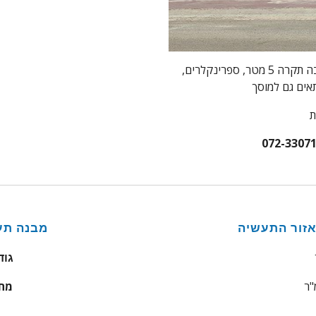
מחסן מסודר במתחם מגודר ומאובטח. גובה תקרה 5 מטר, ספרינקלרים,
אים גם למוסך
ת
זור התעשיה
מבנה תע
גוד
"ר
מחי