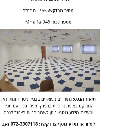
מחיר מבוקש:
5 ש"ח למ"ר
5
מספר נכס:
46
aifa-0
MH
תיאור הנכס:
משרדים מפוארים בבניין מסודר ומתוחזק
הממוקם בצומת מרכזית במפרץ חיפה. בניין עם חניון
ומעלית.
מידע נוסף:
ניתן לשכור חניות בצמוד לנכס
לסיור או מידע נוסף צרו קשר: 072-3307118 זאב