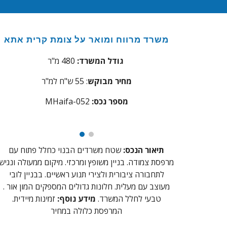
משרד מ
רווח ומואר
על
צומת קרית אתא
גודל המשרד:
480
מ"ר
מחיר מבוקש
:
55
ש"ח למ"ר
מספר נכס:
52
aifa-0
MH
תיאור הנכס:
שטח
משרדים הבנוי כחלל פתוח עם
מרפסת צמודה
. בניין משופץ ומרכזי. מיקום ממעולה ונגיש
לתחבורה ציבורית ולצירי תנוע ראשיים. בבניין לובי
מעוצב עם מעלית. חלונות גדולים המספקים המון אור .
טבעי לחלל המשרד.
מידע נוסף:
זמינות מיידית.
המ
רפסת כלולה במחיר