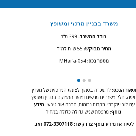
משרד בבניין
מרכזי ומשופץ
גודל המשרד:
399
מ"ר
מחיר מבוקש:
55
ש"ח למ"ר
מספר נכס:
54
aifa-0
MH
יאור הנכס:
להשכרה בסמוך לצומת המרכזית
של
מפרץ
יפה, חלל משרדים
מרשים
ומואר הממוקם בבניין משופץ
עם לובי יוקרתי. תקרות גבוהות, הרבה אור טבעי.
מידע
נוסף:
מרפסת שמש גדולה כלולה במחיר
לסיור או מידע נוסף צרו קשר: 072-3307118 זאב