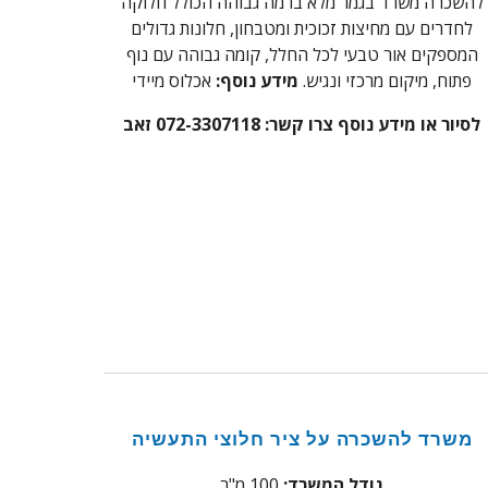
להשכרה משרד בגמר מלא ברמה גבוהה הכולל חלוקה
לחדרים עם מחיצות זכוכית ומטבחון, חלונות גדולים
המספקים אור טבעי לכל החלל, קומה גבוהה עם נוף
פתוח, מיקום מרכזי ונגיש
.
מידע נוסף:
אכלוס מיידי
לסיור או מידע נוסף צרו קשר:
072-3307118 זאב
משרד להשכרה
על ציר חלוצי התעשיה
גודל המשרד:
1
00
מ"ר