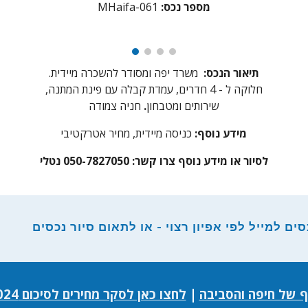
מספר נכס:
61
aifa-0
MH
תיאור הנכס:
משרד יפה ומסודר להשכרה מיידית.
חלוקה ל - 4 חדרים, עמדת קבלה עם פינת המתנה,
שירותים ומטבחון
.
חניה צמודה
מידע נוסף:
כניסה מיידית, מחיר אטרקטיבי
לסיור או מידע נוסף צרו קשר: 050-7827050 נטלי
ם למייל לפי אפיון רצוי - או לתאום סיור נכסים
ף של חיפה והסביבה
|
לחצו כאן לסקר מחירים לסיכום Q4 2024 באזור מפרץ חיפה