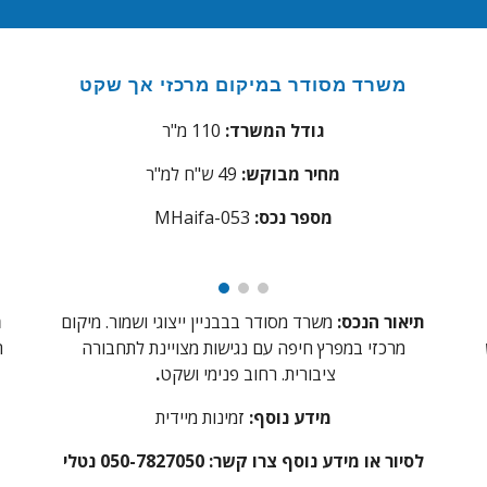
משרד
מסודר במיקום מרכזי אך שקט
גודל המשרד:
1
0 מ"ר
1
מחיר מבוקש:
9
4
ש"ח למ"ר
מספר נכס:
53
aifa-0
MH
תיאור הנכס:
משרד
מסודר בבבניין ייצוגי ושמור. מיקום
ת
מרכזי במפרץ חיפה עם נגישות מצויינת לתחבורה
ח
ציבורית. רחוב פנימי ושקט
.
מידע נוסף:
זמינות מיידית
לסיור או מידע נוסף צרו קשר: 050-7827050 נטלי