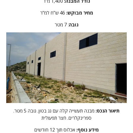
גודל המבנה:
1,400 מ"ר
מחיר מבוקש:
46
ש"ח למ"ר
גובה
: 7 מטר
תיאור הנכס:
מבנה תעשייה קלה עם גג בטון. גובה 5 מטר.
ספרינקלרים. חצר תפעולית
מידע נוסף:
אכלוס תוך 12 חודשים